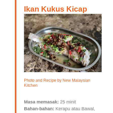
Ikan Kukus Kicap
Photo and Recipe by
New Malaysian
Kitchen
Masa memasak:
25 minit
Bahan-bahan:
Kerapu atau Bawal,