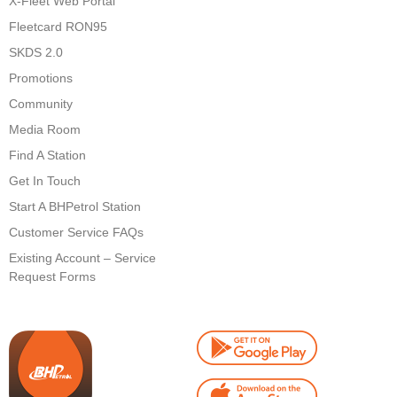
X-Fleet Web Portal
Fleetcard RON95
SKDS 2.0
Promotions
Community
Media Room
Find A Station
Get In Touch
Start A BHPetrol Station
Customer Service FAQs
Existing Account – Service
Request Forms