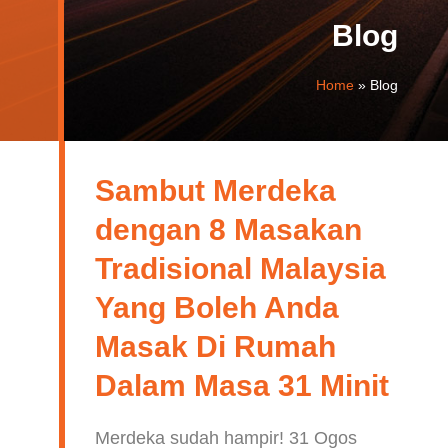
Blog
Home
»
Blog
Sambut Merdeka
dengan 8 Masakan
Tradisional Malaysia
Yang Boleh Anda
Masak Di Rumah
Dalam Masa 31 Minit
Merdeka sudah hampir! 31 Ogos