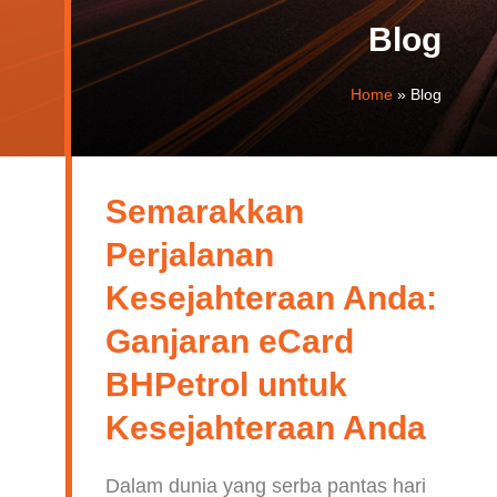
Blog
Home
»
Blog
Semarakkan
Perjalanan
Kesejahteraan Anda:
Ganjaran eCard
BHPetrol untuk
Kesejahteraan Anda
Dalam dunia yang serba pantas hari