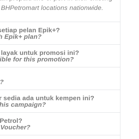
 BHPetromart locations nationwide.
setiap pelan Epik+?
ch Epik+ plan?
layak untuk promosi ini?
ible for this promotion?
n?
sedia ada untuk kempen ini?
 this campaign?
Petrol?
 eVoucher?