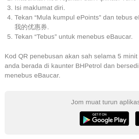
Isi maklumat diri.
Tekan “Mula kumpul ePoints” dan tebus e
我的优惠券.
Tekan “Tebus” untuk menebus eBaucar.
Kod QR penebusan akan sah selama 5 minit s
anda berada di kaunter BHPetrol dan bers
menebus eBaucar.
Jom muat turun aplika