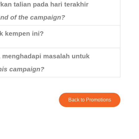
an talian pada hari terakhir
e end of the campaign?
k kempen ini?
ya menghadapi masalah untuk
 this campaign?
Back to Promotions