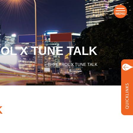
OL X TUNE TALK
Home
»
BHPETROL X TUNE TALK
K