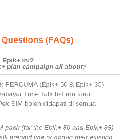
 Questions (FAQs)
 Epik+ ini?
k+ plan campaign all about?
k PERCUMA (Epik+ 50 & Epik+ 35)
rabayar Tune Talk baharu atau
ek SIM boleh didapati di semua
 pack (for the Epik+ 50 and Epik+ 35)
 prepaid line or port-in their existing